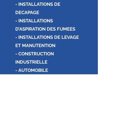
- INSTALLATIONS DE
DECAPAGE
- INSTALLATIONS
D’ASPIRATION DES FUMEES
- INSTALLATIONS DE LEVAGE
ET MANUTENTION
- CONSTRUCTION
INDUSTRIELLE
- AUTOMOBILE
- REVAMPING DES
INSTALLATIONS EXISTANTES
VALSECCHI GIANFRANCO SRLS
Via E. Fermi 7 - 23801 - Calolziocorte - LC
info@valsecchigianfranco.it
valsecchi.gianfranco.srls@pec.it