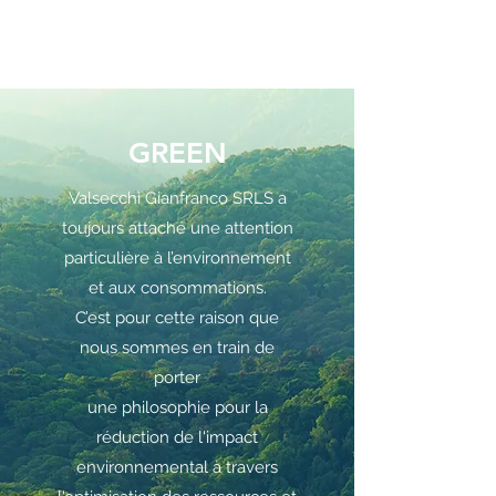
GREEN
Valsecchi Gianfranco SRLS a
toujours attaché une attention
particulière à l’environnement
et aux consommations.
C’est pour cette raison que
nous sommes en train de
porter
une philosophie pour la
réduction de l'impact
environnemental à travers