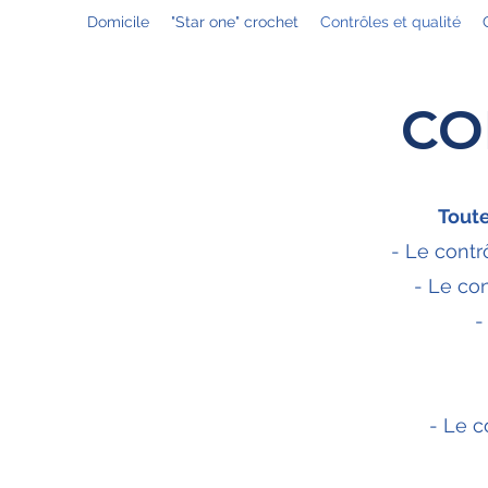
Domicile
"Star one" crochet
Contrôles et qualité
CO
Toute
- Le contr
- Le con
-
- Le c