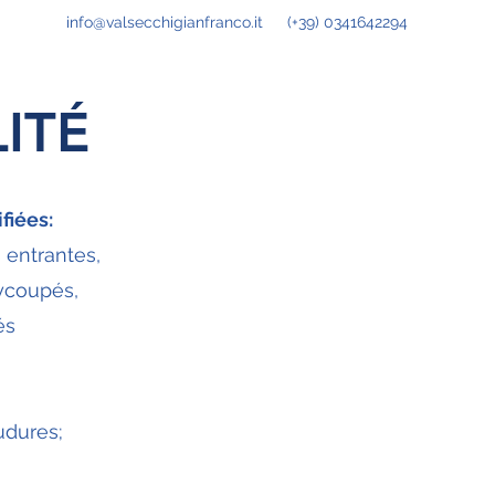
info@valsecchigianfranco.it
(+39) 0341642294
ITÉ
fiées:
s entrantes,
xycoupés,
és
udures;